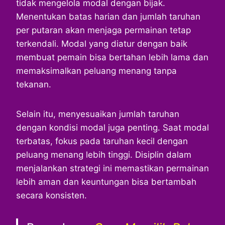
tidak mengelola modal dengan bijak.
Menentukan batas harian dan jumlah taruhan
per putaran akan menjaga permainan tetap
terkendali. Modal yang diatur dengan baik
membuat pemain bisa bertahan lebih lama dan
memaksimalkan peluang menang tanpa
tekanan.
Selain itu, menyesuaikan jumlah taruhan
dengan kondisi modal juga penting. Saat modal
terbatas, fokus pada taruhan kecil dengan
peluang menang lebih tinggi. Disiplin dalam
menjalankan strategi ini memastikan permainan
lebih aman dan keuntungan bisa bertambah
secara konsisten.