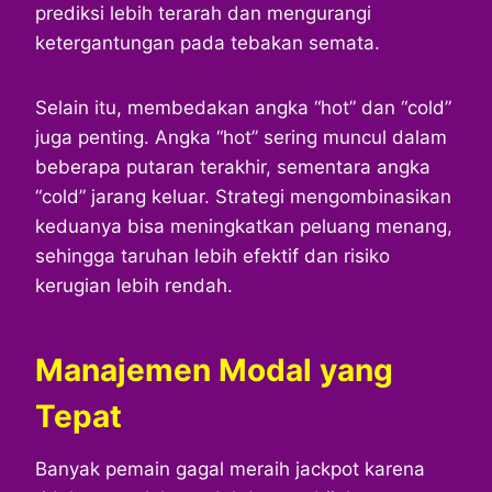
prediksi lebih terarah dan mengurangi
ketergantungan pada tebakan semata.
Selain itu, membedakan angka “hot” dan “cold”
juga penting. Angka “hot” sering muncul dalam
beberapa putaran terakhir, sementara angka
“cold” jarang keluar. Strategi mengombinasikan
keduanya bisa meningkatkan peluang menang,
sehingga taruhan lebih efektif dan risiko
kerugian lebih rendah.
Manajemen Modal yang
Tepat
Banyak pemain gagal meraih jackpot karena