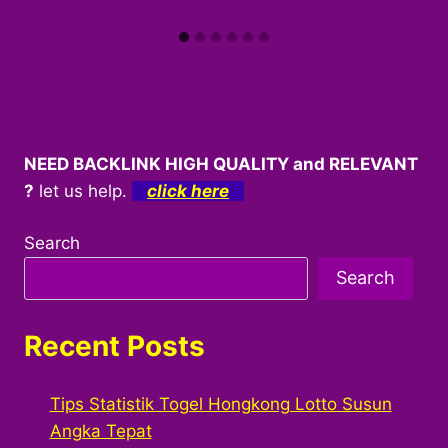
NEED BACKLINK HIGH QUALITY and RELEVANT
?
let us help.
click here
Search
Search
Recent Posts
Tips Statistik Togel Hongkong Lotto Susun
Angka Tepat