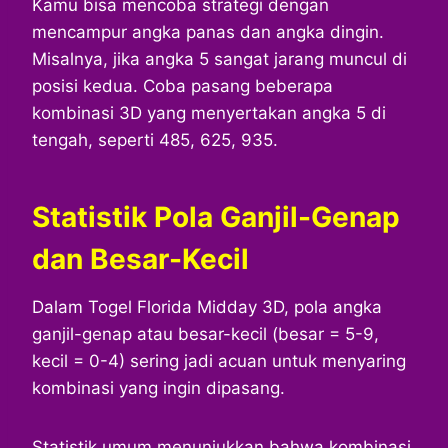
Kamu bisa mencoba strategi dengan
mencampur angka panas dan angka dingin.
Misalnya, jika angka 5 sangat jarang muncul di
posisi kedua. Coba pasang beberapa
kombinasi 3D yang menyertakan angka 5 di
tengah, seperti 485, 625, 935.
Statistik Pola Ganjil-Genap
dan Besar-Kecil
Dalam Togel Florida Midday 3D, pola angka
ganjil-genap atau besar-kecil (besar = 5-9,
kecil = 0-4) sering jadi acuan untuk menyaring
kombinasi yang ingin dipasang.
Statistik umum menunjukkan bahwa kombinasi