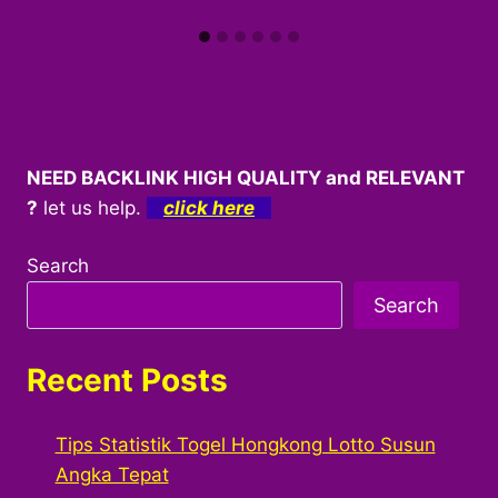
NEED BACKLINK HIGH QUALITY and RELEVANT
?
let us help.
click here
Search
Search
Recent Posts
Tips Statistik Togel Hongkong Lotto Susun
Angka Tepat