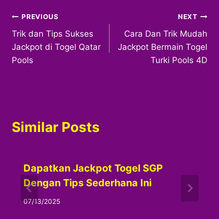
Post
PREVIOUS
NEXT
Trik dan Tips Sukses
Cara Dan Trik Mudah
navigation
Jackpot di Togel Qatar
Jackpot Bermain Togel
Pools
Turki Pools 4D
Similar Posts
Dapatkan Jackpot Togel SGP
Dengan Tips Sederhana Ini
By
07/13/2025
admintechfaw