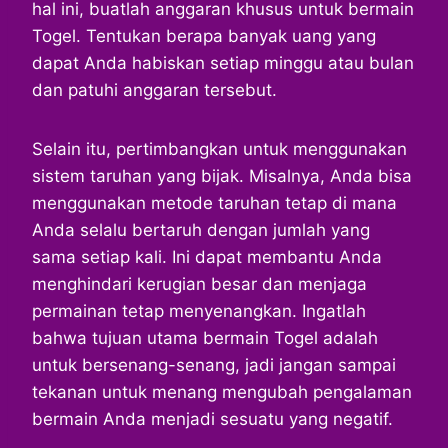
hal ini, buatlah anggaran khusus untuk bermain
Togel. Tentukan berapa banyak uang yang
dapat Anda habiskan setiap minggu atau bulan
dan patuhi anggaran tersebut.
Selain itu, pertimbangkan untuk menggunakan
sistem taruhan yang bijak. Misalnya, Anda bisa
menggunakan metode taruhan tetap di mana
Anda selalu bertaruh dengan jumlah yang
sama setiap kali. Ini dapat membantu Anda
menghindari kerugian besar dan menjaga
permainan tetap menyenangkan. Ingatlah
bahwa tujuan utama bermain Togel adalah
untuk bersenang-senang, jadi jangan sampai
tekanan untuk menang mengubah pengalaman
bermain Anda menjadi sesuatu yang negatif.