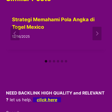
Strategi Memahami Pola Angka di
Togel Mexico
By
12/16/2025
admintechfaw
NEED BACKLINK HIGH QUALITY and RELEVANT
?
let us help.
click here