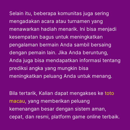
Selain itu, beberapa komunitas juga sering
mengadakan acara atau turnamen yang
menawarkan hadiah menarik. Ini bisa menjadi
kesempatan bagus untuk meningkatkan
pengalaman bermain Anda sambil bersaing
dengan pemain lain. Jika Anda beruntung,
Anda juga bisa mendapatkan informasi tentang
prediksi angka yang mungkin bisa
meningkatkan peluang Anda untuk menang.
Bila tertarik, Kalian dapat mengakses ke
toto
macau
, yang memberikan peluang
kemenangan besar dengan sistem aman,
cepat, dan resmi, platform game online terbaik.