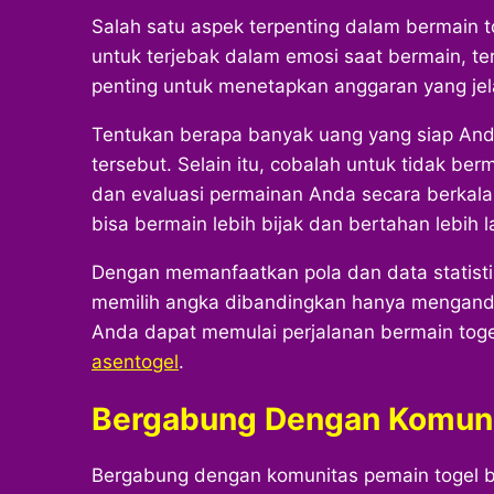
Salah satu aspek terpenting dalam bermain 
untuk terjebak dalam emosi saat bermain, ter
penting untuk menetapkan anggaran yang jel
Tentukan berapa banyak uang yang siap And
tersebut. Selain itu, cobalah untuk tidak ber
dan evaluasi permainan Anda secara berkal
bisa bermain lebih bijak dan bertahan lebih
Dengan memanfaatkan pola dan data statistik
memilih angka dibandingkan hanya mengandalka
Anda dapat memulai perjalanan bermain togel 
asentogel
.
Bergabung Dengan Komun
Bergabung dengan komunitas pemain togel bi