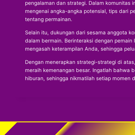
pengalaman dan strategi. Dalam komunitas in
mengenai angka-angka potensial, tips dari pe
tentang permainan.
Selain itu, dukungan dari sesama anggota 
dalam bermain. Berinteraksi dengan pemain 
mengasah keterampilan Anda, sehingga pel
Dengan menerapkan strategi-strategi di ata
meraih kemenangan besar. Ingatlah bahwa 
hiburan, sehingga nikmatilah setiap momen d