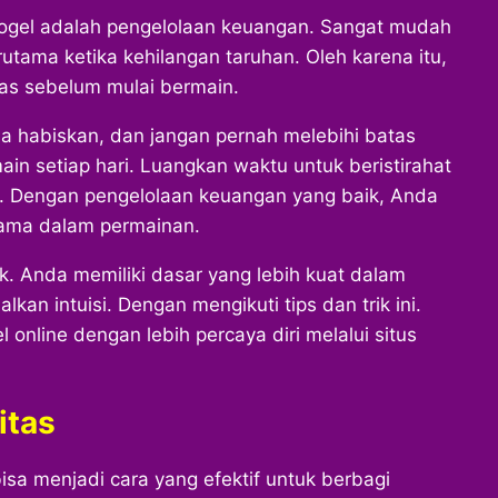
togel adalah pengelolaan keuangan. Sangat mudah
utama ketika kehilangan taruhan. Oleh karena itu,
as sebelum mulai bermain.
a habiskan, dan jangan pernah melebihi batas
main setiap hari. Luangkan waktu untuk beristirahat
a. Dengan pengelolaan keuangan yang baik, Anda
 lama dalam permainan.
. Anda memiliki dasar yang lebih kuat dalam
n intuisi. Dengan mengikuti tips dan trik ini.
online dengan lebih percaya diri melalui situs
itas
sa menjadi cara yang efektif untuk berbagi