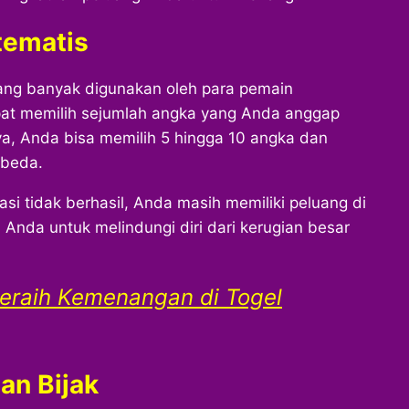
tematis
ang banyak digunakan oleh para pemain
at memilih sejumlah angka yang Anda anggap
nya, Anda bisa memilih 5 hingga 10 angka dan
rbeda.
si tidak berhasil, Anda masih memiliki peluang di
Anda untuk melindungi diri dari kerugian besar
raih Kemenangan di Togel
an Bijak