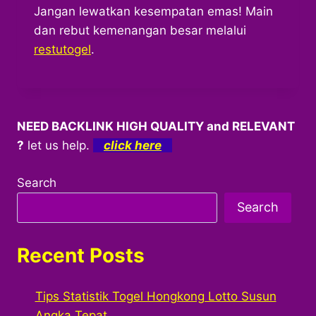
Jangan lewatkan kesempatan emas! Main
dan rebut kemenangan besar melalui
restutogel
.
NEED BACKLINK HIGH QUALITY and RELEVANT
?
let us help.
click here
Search
Search
Recent Posts
Tips Statistik Togel Hongkong Lotto Susun
Angka Tepat