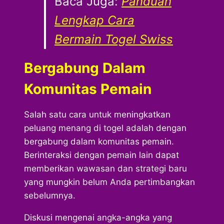
Baca Juga:
Panduan
Lengkap Cara
Bermain Togel Swiss
Bergabung Dalam
Komunitas Pemain
Salah satu cara untuk meningkatkan
peluang menang di togel adalah dengan
bergabung dalam komunitas pemain.
Berinteraksi dengan pemain lain dapat
memberikan wawasan dan strategi baru
yang mungkin belum Anda pertimbangkan
sebelumnya.
Diskusi mengenai angka-angka yang