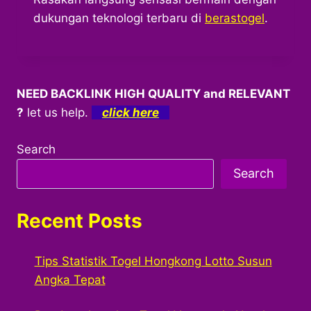
dukungan teknologi terbaru di
berastogel
.
NEED BACKLINK HIGH QUALITY and RELEVANT
?
let us help.
click here
Search
Search
Recent Posts
Tips Statistik Togel Hongkong Lotto Susun
Angka Tepat