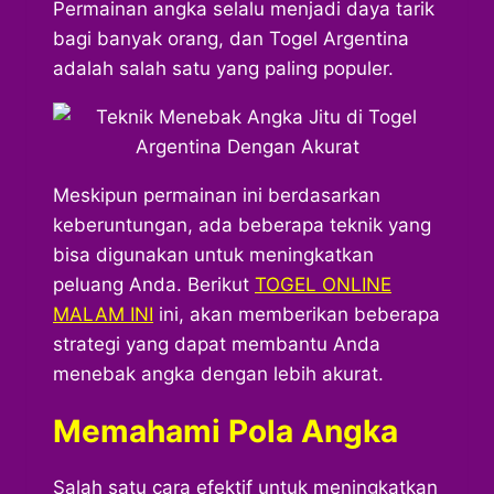
Permainan angka selalu menjadi daya tarik
bagi banyak orang, dan Togel Argentina
adalah salah satu yang paling populer.
Meskipun permainan ini berdasarkan
keberuntungan, ada beberapa teknik yang
bisa digunakan untuk meningkatkan
peluang Anda. Berikut
TOGEL ONLINE
MALAM INI
ini, akan memberikan beberapa
strategi yang dapat membantu Anda
menebak angka dengan lebih akurat.
Memahami Pola Angka
Salah satu cara efektif untuk meningkatkan