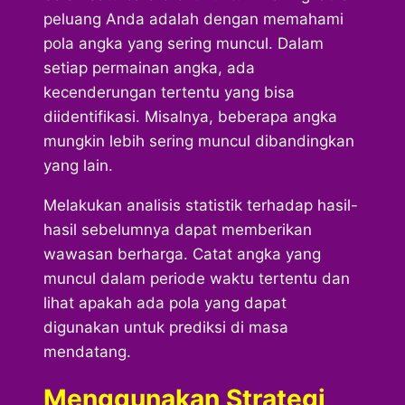
peluang Anda adalah dengan memahami
pola angka yang sering muncul. Dalam
setiap permainan angka, ada
kecenderungan tertentu yang bisa
diidentifikasi. Misalnya, beberapa angka
mungkin lebih sering muncul dibandingkan
yang lain.
Melakukan analisis statistik terhadap hasil-
hasil sebelumnya dapat memberikan
wawasan berharga. Catat angka yang
muncul dalam periode waktu tertentu dan
lihat apakah ada pola yang dapat
digunakan untuk prediksi di masa
mendatang.
Menggunakan Strategi