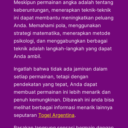
Meskipun permainan angka adalah tentang
keberuntungan, menerapkan teknik-teknik
ini dapat membantu meningkatkan peluang
Anda. Memahami pola, menggunakan
strategi matematika, menerapkan metode
psikologi, dan menggabungkan berbagai
teknik adalah langkah-langkah yang dapat
Anda ambil.
Ingatlah bahwa tidak ada jaminan dalam
setiap permainan, tetapi dengan
pendekatan yang tepat, Anda dapat
membuat permainan ini lebih menarik dan
penuh kemungkinan. Dibawah ini anda bisa
melihat berbagai informasi menarik lainnya
seputaran
Togel Argentina
.
Rasakan langsung sensasi bermain dengan