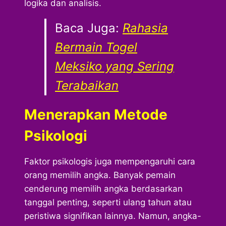
logika dan analisis.
Baca Juga:
Rahasia
Bermain Togel
Meksiko yang Sering
Terabaikan
Menerapkan Metode
Psikologi
Faktor psikologis juga mempengaruhi cara
orang memilih angka. Banyak pemain
cenderung memilih angka berdasarkan
tanggal penting, seperti ulang tahun atau
peristiwa signifikan lainnya. Namun, angka-