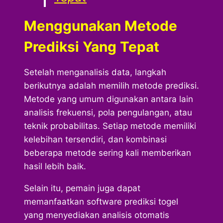
Menggunakan Metode
Prediksi Yang Tepat
Setelah menganalisis data, langkah
berikutnya adalah memilih metode prediksi.
Metode yang umum digunakan antara lain
analisis frekuensi, pola pengulangan, atau
teknik probabilitas. Setiap metode memiliki
kelebihan tersendiri, dan kombinasi
beberapa metode sering kali memberikan
hasil lebih baik.
Selain itu, pemain juga dapat
memanfaatkan software prediksi togel
yang menyediakan analisis otomatis