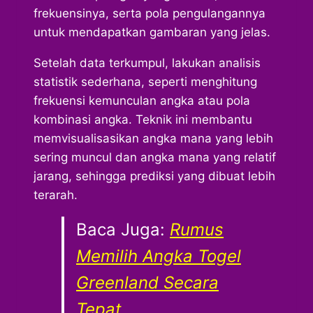
frekuensinya, serta pola pengulangannya
untuk mendapatkan gambaran yang jelas.
Setelah data terkumpul, lakukan analisis
statistik sederhana, seperti menghitung
frekuensi kemunculan angka atau pola
kombinasi angka. Teknik ini membantu
memvisualisasikan angka mana yang lebih
sering muncul dan angka mana yang relatif
jarang, sehingga prediksi yang dibuat lebih
terarah.
Baca Juga:
Rumus
Memilih Angka Togel
Greenland Secara
Tepat