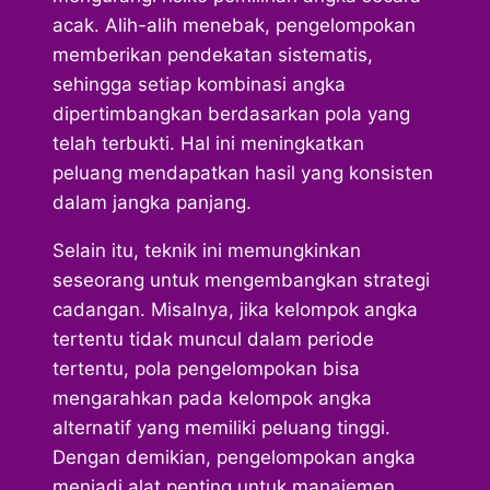
acak. Alih-alih menebak, pengelompokan
memberikan pendekatan sistematis,
sehingga setiap kombinasi angka
dipertimbangkan berdasarkan pola yang
telah terbukti. Hal ini meningkatkan
peluang mendapatkan hasil yang konsisten
dalam jangka panjang.
Selain itu, teknik ini memungkinkan
seseorang untuk mengembangkan strategi
cadangan. Misalnya, jika kelompok angka
tertentu tidak muncul dalam periode
tertentu, pola pengelompokan bisa
mengarahkan pada kelompok angka
alternatif yang memiliki peluang tinggi.
Dengan demikian, pengelompokan angka
menjadi alat penting untuk manajemen