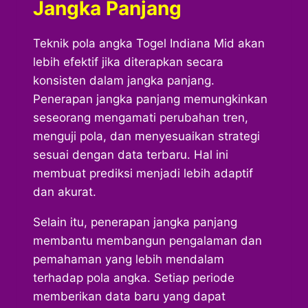
Jangka Panjang
Teknik pola angka Togel Indiana Mid akan
lebih efektif jika diterapkan secara
konsisten dalam jangka panjang.
Penerapan jangka panjang memungkinkan
seseorang mengamati perubahan tren,
menguji pola, dan menyesuaikan strategi
sesuai dengan data terbaru. Hal ini
membuat prediksi menjadi lebih adaptif
dan akurat.
Selain itu, penerapan jangka panjang
membantu membangun pengalaman dan
pemahaman yang lebih mendalam
terhadap pola angka. Setiap periode
memberikan data baru yang dapat