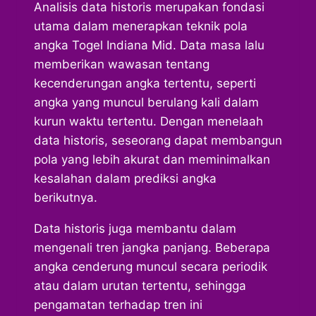
Analisis data historis merupakan fondasi
utama dalam menerapkan teknik pola
angka Togel Indiana Mid. Data masa lalu
memberikan wawasan tentang
kecenderungan angka tertentu, seperti
angka yang muncul berulang kali dalam
kurun waktu tertentu. Dengan menelaah
data historis, seseorang dapat membangun
pola yang lebih akurat dan meminimalkan
kesalahan dalam prediksi angka
berikutnya.
Data historis juga membantu dalam
mengenali tren jangka panjang. Beberapa
angka cenderung muncul secara periodik
atau dalam urutan tertentu, sehingga
pengamatan terhadap tren ini