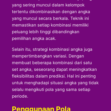
yang sering muncul dalam kelompok
tertentu dikombinasikan dengan angka
yang muncul secara berkala. Teknik ini
memastikan setiap kombinasi memiliki
peluang lebih tinggi dibandingkan
pemilihan angka acak.
Selain itu, strategi kombinasi angka juga
mempertimbangkan variasi. Dengan
membuat beberapa kombinasi dari satu
set angka, seseorang dapat meningkatkan
fleksibilitas dalam prediksi. Hal ini penting
untuk menghadapi situasi angka yang tidak
selalu mengikuti pola yang sama setiap
periode.
Penggunaan Pola