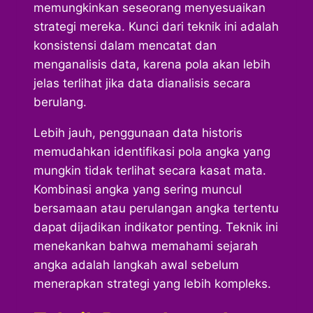
memungkinkan seseorang menyesuaikan
strategi mereka. Kunci dari teknik ini adalah
konsistensi dalam mencatat dan
menganalisis data, karena pola akan lebih
jelas terlihat jika data dianalisis secara
berulang.
Lebih jauh, penggunaan data historis
memudahkan identifikasi pola angka yang
mungkin tidak terlihat secara kasat mata.
Kombinasi angka yang sering muncul
bersamaan atau perulangan angka tertentu
dapat dijadikan indikator penting. Teknik ini
menekankan bahwa memahami sejarah
angka adalah langkah awal sebelum
menerapkan strategi yang lebih kompleks.