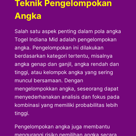
Teknik Pengelompokan
Angka
Salah satu aspek penting dalam pola angka
Togel Indiana Mid adalah pengelompokan
angka. Pengelompokan ini dilakukan
berdasarkan kategori tertentu, misalnya
angka genap dan ganjil, angka rendah dan
tinggi, atau kelompok angka yang sering
muncul bersamaan. Dengan
mengelompokkan angka, seseorang dapat
menyederhanakan analisis dan fokus pada
kombinasi yang memiliki probabilitas lebih
tinggi.
Pengelompokan angka juga membantu
mengurangi risiko pemilihan angka secara