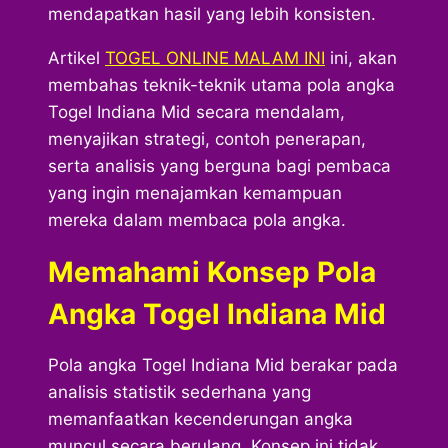
mendapatkan hasil yang lebih konsisten.
Artikel
TOGEL ONLINE MALAM INI
ini, akan
membahas teknik-teknik utama pola angka
Togel Indiana Mid secara mendalam,
menyajikan strategi, contoh penerapan,
serta analisis yang berguna bagi pembaca
yang ingin menajamkan kemampuan
mereka dalam membaca pola angka.
Memahami Konsep Pola
Angka Togel Indiana Mid
Pola angka Togel Indiana Mid berakar pada
analisis statistik sederhana yang
memanfaatkan kecenderungan angka
muncul secara berulang. Konsep ini tidak