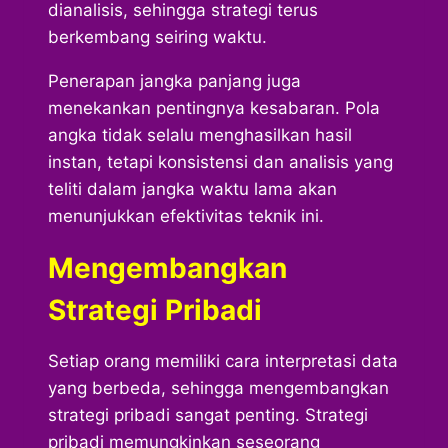
dianalisis, sehingga strategi terus
berkembang seiring waktu.
Penerapan jangka panjang juga
menekankan pentingnya kesabaran. Pola
angka tidak selalu menghasilkan hasil
instan, tetapi konsistensi dan analisis yang
teliti dalam jangka waktu lama akan
menunjukkan efektivitas teknik ini.
Mengembangkan
Strategi Pribadi
Setiap orang memiliki cara interpretasi data
yang berbeda, sehingga mengembangkan
strategi pribadi sangat penting. Strategi
pribadi memungkinkan seseorang