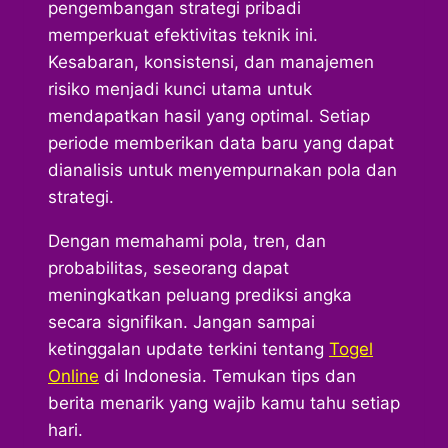
pengembangan strategi pribadi
memperkuat efektivitas teknik ini.
Kesabaran, konsistensi, dan manajemen
risiko menjadi kunci utama untuk
mendapatkan hasil yang optimal. Setiap
periode memberikan data baru yang dapat
dianalisis untuk menyempurnakan pola dan
strategi.
Dengan memahami pola, tren, dan
probabilitas, seseorang dapat
meningkatkan peluang prediksi angka
secara signifikan. Jangan sampai
ketinggalan update terkini tentang
Togel
Online
di Indonesia. Temukan tips dan
berita menarik yang wajib kamu tahu setiap
hari.