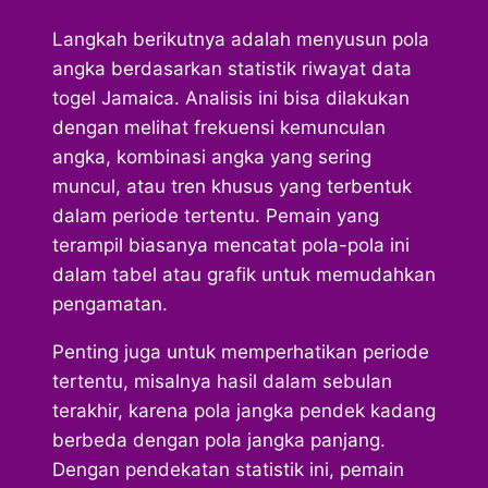
Langkah berikutnya adalah menyusun pola
angka berdasarkan statistik riwayat data
togel Jamaica. Analisis ini bisa dilakukan
dengan melihat frekuensi kemunculan
angka, kombinasi angka yang sering
muncul, atau tren khusus yang terbentuk
dalam periode tertentu. Pemain yang
terampil biasanya mencatat pola-pola ini
dalam tabel atau grafik untuk memudahkan
pengamatan.
Penting juga untuk memperhatikan periode
tertentu, misalnya hasil dalam sebulan
terakhir, karena pola jangka pendek kadang
berbeda dengan pola jangka panjang.
Dengan pendekatan statistik ini, pemain