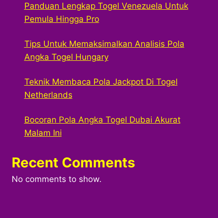
Panduan Lengkap Togel Venezuela Untuk
Pemula Hingga Pro
Tips Untuk Memaksimalkan Analisis Pola
Angka Togel Hungary
Teknik Membaca Pola Jackpot Di Togel
Netherlands
Bocoran Pola Angka Togel Dubai Akurat
Malam Ini
Recent Comments
No comments to show.