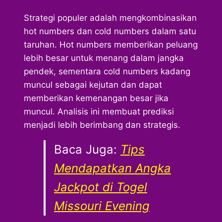
Strategi populer adalah mengkombinasikan
hot numbers dan cold numbers dalam satu
taruhan. Hot numbers memberikan peluang
lebih besar untuk menang dalam jangka
pendek, sementara cold numbers kadang
muncul sebagai kejutan dan dapat
memberikan kemenangan besar jika
muncul. Analisis ini membuat prediksi
menjadi lebih berimbang dan strategis.
Baca Juga:
Tips
Mendapatkan Angka
Jackpot di Togel
Missouri Evening