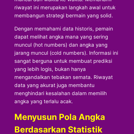
riwayat ini merupakan langkah awal untuk
membangun strategi bermain yang solid.
Dengan memahami data historis, pemain
dapat melihat angka mana yang sering
muncul (hot numbers) dan angka yang
jarang muncul (cold numbers). Informasi ini
sangat berguna untuk membuat prediksi
yang lebih logis, bukan hanya
mengandalkan tebakan semata. Riwayat
data yang akurat juga membantu
menghindari kesalahan dalam memilih
angka yang terlalu acak.
Menyusun Pola Angka
Berdasarkan Statistik