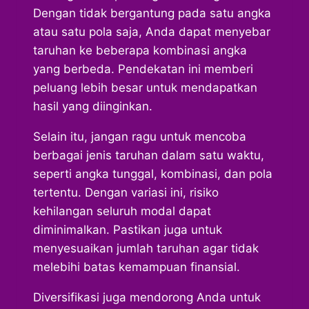
Dengan tidak bergantung pada satu angka
atau satu pola saja, Anda dapat menyebar
taruhan ke beberapa kombinasi angka
yang berbeda. Pendekatan ini memberi
peluang lebih besar untuk mendapatkan
hasil yang diinginkan.
Selain itu, jangan ragu untuk mencoba
berbagai jenis taruhan dalam satu waktu,
seperti angka tunggal, kombinasi, dan pola
tertentu. Dengan variasi ini, risiko
kehilangan seluruh modal dapat
diminimalkan. Pastikan juga untuk
menyesuaikan jumlah taruhan agar tidak
melebihi batas kemampuan finansial.
Diversifikasi juga mendorong Anda untuk