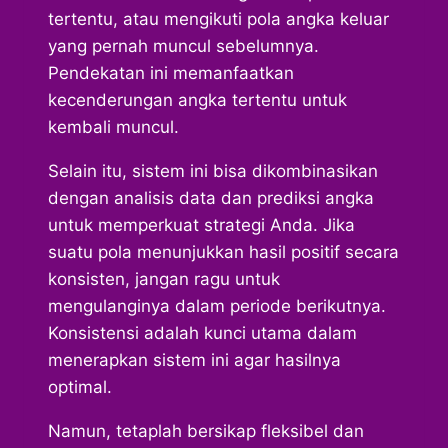
tertentu, atau mengikuti pola angka keluar
yang pernah muncul sebelumnya.
Pendekatan ini memanfaatkan
kecenderungan angka tertentu untuk
kembali muncul.
Selain itu, sistem ini bisa dikombinasikan
dengan analisis data dan prediksi angka
untuk memperkuat strategi Anda. Jika
suatu pola menunjukkan hasil positif secara
konsisten, jangan ragu untuk
mengulanginya dalam periode berikutnya.
Konsistensi adalah kunci utama dalam
menerapkan sistem ini agar hasilnya
optimal.
Namun, tetaplah bersikap fleksibel dan