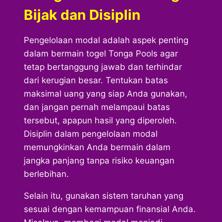
Bijak dan Disiplin
Pengelolaan modal adalah aspek penting
dalam bermain togel Tonga Pools agar
tetap bertanggung jawab dan terhindar
dari kerugian besar. Tentukan batas
maksimal uang yang siap Anda gunakan,
dan jangan pernah melampaui batas
tersebut, apapun hasil yang diperoleh.
Disiplin dalam pengelolaan modal
memungkinkan Anda bermain dalam
jangka panjang tanpa risiko keuangan
berlebihan.
Selain itu, gunakan sistem taruhan yang
sesuai dengan kemampuan finansial Anda.