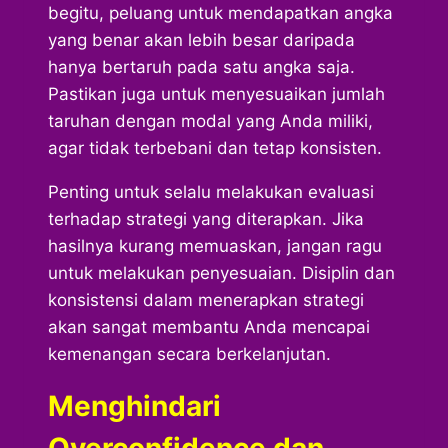
begitu, peluang untuk mendapatkan angka
yang benar akan lebih besar daripada
hanya bertaruh pada satu angka saja.
Pastikan juga untuk menyesuaikan jumlah
taruhan dengan modal yang Anda miliki,
agar tidak terbebani dan tetap konsisten.
Penting untuk selalu melakukan evaluasi
terhadap strategi yang diterapkan. Jika
hasilnya kurang memuaskan, jangan ragu
untuk melakukan penyesuaian. Disiplin dan
konsistensi dalam menerapkan strategi
akan sangat membantu Anda mencapai
kemenangan secara berkelanjutan.
Menghindari