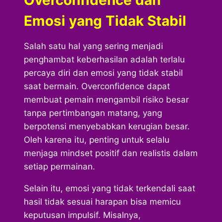
Overconfidence dan
Emosi yang Tidak Stabil
Salah satu hal yang sering menjadi
penghambat keberhasilan adalah terlalu
percaya diri dan emosi yang tidak stabil
saat bermain. Overconfidence dapat
membuat pemain mengambil risiko besar
tanpa pertimbangan matang, yang
berpotensi menyebabkan kerugian besar.
Oleh karena itu, penting untuk selalu
menjaga mindset positif dan realistis dalam
setiap permainan.
Selain itu, emosi yang tidak terkendali saat
hasil tidak sesuai harapan bisa memicu
keputusan impulsif. Misalnya,