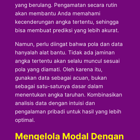
yang berulang. Pengamatan secara rutin
akan membantu Anda memahami
kecenderungan angka tertentu, sehingga
bisa membuat prediksi yang lebih akurat.
Namun, perlu diingat bahwa pola dan data
hanyalah alat bantu. Tidak ada jaminan
angka tertentu akan selalu muncul sesuai
pola yang diamati. Oleh karena itu,
gunakan data sebagai acuan, bukan
sebagai satu-satunya dasar dalam
menentukan angka taruhan. Kombinasikan
analisis data dengan intuisi dan
pengalaman pribadi untuk hasil yang lebih
optimal.
Mengelola Modal Dengan