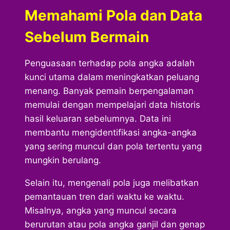
Memahami Pola dan Data
Sebelum Bermain
Penguasaan terhadap pola angka adalah
kunci utama dalam meningkatkan peluang
menang. Banyak pemain berpengalaman
memulai dengan mempelajari data historis
hasil keluaran sebelumnya. Data ini
membantu mengidentifikasi angka-angka
yang sering muncul dan pola tertentu yang
mungkin berulang.
Selain itu, mengenali pola juga melibatkan
pemantauan tren dari waktu ke waktu.
Misalnya, angka yang muncul secara
berurutan atau pola angka ganjil dan genap