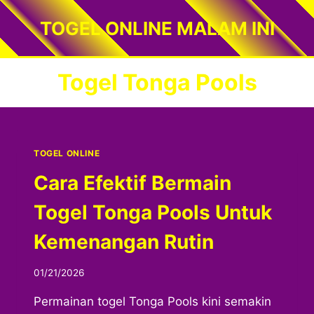
Skip
TOGEL ONLINE MALAM INI
to
content
Togel Tonga Pools
TOGEL ONLINE
Cara Efektif Bermain
Togel Tonga Pools Untuk
Kemenangan Rutin
By
01/21/2026
admintechfaw
Permainan togel Tonga Pools kini semakin